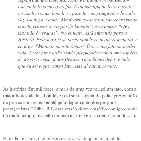
este eu li do começo ao fim. É aquele tipo de livro para ter
no banheiro, um bom livro para ler um pouquinho de cada
vez. Eu pego e leio: “MacCartney escreveu isto em resposta
àquela venenosa canção de Lennon”, e eu penso, “OK,
mas não é verdade”. No entanto, está entrando para a
História. Esse livro já se tornou um livro muito respeitado, e
eu digo, “Muito bem, está ótimo.” Ora, é um fato da minha
vida. Esses fatos estão sendo propagados como uma espécie
de história musical dos Beatles. Há milhões deles, e tudo
que eu sei é que, como fato, esse aí está incorreto.
As histórias têm mil faces, e mais de uma vez relatei um fato, com a
maior honestidade e boa fé, e o vi ser desmentido pela apresentação
de provas concretas, ou até pelo depoimento dos próprios
protagonistas (“Olha, BT, essa versão desse episódio comigo circula
há muito tempo, mas não foi bem assim, vou te contar como foi...”).
E, mais uma vez, nem mesmo isto serve de garantia total de