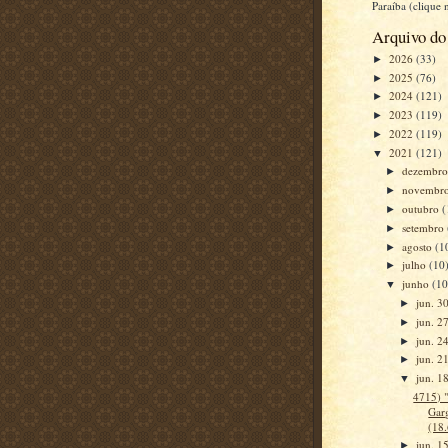
Paraíba (clique
Arquivo do
2026
(33)
►
2025
(76)
►
2024
(121)
►
2023
(119)
►
2022
(119)
►
2021
(121)
▼
dezembr
►
novembr
►
outubro
(
►
setembro
►
agosto
(1
►
julho
(10
►
junho
(10
▼
jun. 3
►
jun. 2
►
jun. 2
►
jun. 2
►
jun. 1
▼
4715) "
Gar
(18
jun. 1
►