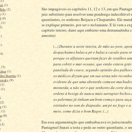
(1)
nti
(1)
São impagáveis os capítulos 11, 12 e 13, em que Pantagr
Melo
(2)
juiz substituto para resolver uma pendenga indecifrável 
a
(1)
l
(4)
querelantes, os senhores Beijacu e Chuparrabo. Ele man
a
(1)
se explique primeiro, por ser o reclamante. E lá vem a e
2)
capítulo inteiro; darei aqui embaixo uma derramadinha
amostra):
1)
1)
(...) Durante a noite inteira, de mão ao pote, ape
despachamos bulas a pé e bulas a cavalo para re
(4)
porque os alfaiates queriam fazer de retalhos u
)
para cobrir o mar oceano, que então estava grá
y
(3)
panelada de couve, segundo opinião dos palhoc
ábar
(1)
os médicos diziam que em sua urina não reconhe
lez Iñarritu
(1)
rowsky
(9)
evidente de que uma abetarda comesse machado
(1)
mostarda, a não ser o que senhores da corte des
(1)
ordens à bexiga de nunca mais surrupiar bichos-
)
os palermas já tinham um bom começo para saça
(2)
estrindor no tom do diapasão, um pé no fogo e a
r
(1)
meio, como dizia o bom Ragot. (...)
f
(1)
as
(8)
)
Era essa argumentação que embasbacava os jurisconsulto
(3)
Pantagruel franze a testa e pede ao outro querelante, o s
)