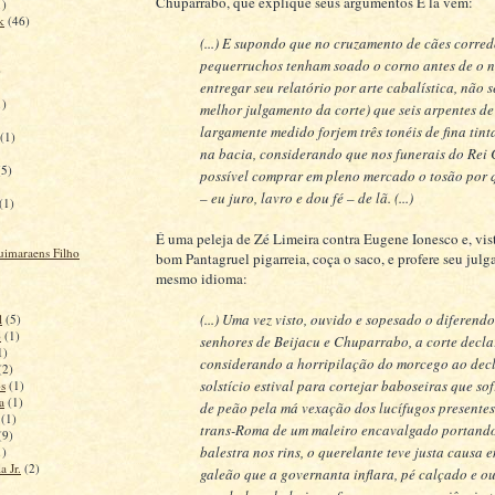
Chuparrabo, que explique seus argumentos E lá vem:
1)
k
(46)
(...) E supondo que no cruzamento de cães corred
pequerruchos tenham soado o corno antes de o n
)
entregar seu relatório por arte cabalística, não s
1)
melhor julgamento da corte) que seis arpentes d
largamente medido forjem três tonéis de fina tint
(1)
na bacia, considerando que nos funerais do Rei 
(5)
possível comprar em pleno mercado o tosão por 
– eu juro, lavro e dou fé – de lã. (...)
(1)
É uma peleja de Zé Limeira contra Eugene Ionesco e, vist
uimaraens Filho
bom Pantagruel pigarreia, coça o saco, e profere seu jul
mesmo idioma:
(...) Uma vez visto, ouvido e sopesado o diferendo
l
(5)
o
(1)
senhores de Beijacu e Chuparrabo, a corte decla
1)
considerando a horripilação do morcego ao dec
(2)
solstício estival para cortejar baboseiras que s
s
(1)
a
(1)
de peão pela má vexação dos lucífugos presentes
(1)
trans-Roma de um maleiro encavalgado portand
(9)
balestra nos rins, o querelante teve justa causa 
1)
a Jr.
(2)
galeão que a governanta inflara, pé calçado e ou