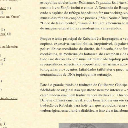
estrepolias rabelesianas (
Brincante
,
Segundas Estórias
).
recente livro
Fanfic
incluí o conto “A Demanda do Bosq
inho"
(1)
onde o espírito do trêfego beneditino faz um backing-voc
(1)
rias em Versos"
muitas das minhas canções e poemas (“Meu Nome é Trup
“Coco do Nascimento”, “Saara 2018”, etc.) recorrem ao 
de imagens estapafúrdias e neologismos arrevesados.
(1)
mbra"
(3)
Porque o tema principal de Rabelais é a linguagem, a ve
copiosa, excessiva, cachoeirística, irreprimível, de palav
al da Memória
polissilábicas recolhidas do direito, da filosofia, da sofíst
escolástica, da medicina, da botânica, do escambau e da 
)
tudo isso distorcido com uma informalidade hip-hop pul
os
(2)
severgonhices, solecismos propositais, barbarismos auto
(1)
tortografias provocantes, latinidades tatibitates e greco
contaminados de DNA tupiniquim e sertanejo.
1)
Este é o grande trunfo da tradução de Guilherme Gontijo 
fidelidade ao original não questiono nem me interessa –
2)
catar lêndeas em quem traduz francês medieval?!! Ora bo
ira de Letras
Dane-se o francês medieval, e que bem repouse em seu s
tradução de Rabelais para hoje tem que reproduzir essa 
verborrágica, essa diarréia dialética, e isso ele o faz ab
1)
ão
(1)
no
(3)