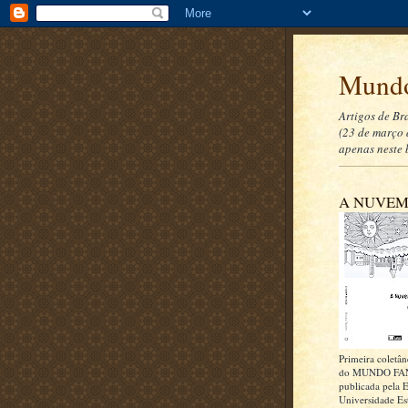
Mundo
Artigos de Br
(23 de março 
apenas neste 
A NUVEM
Primeira coletân
do MUNDO FA
publicada pela E
Universidade Es