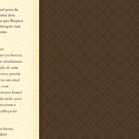
uel posa de
entre dois
da que Beijacu
xplicação (um
 como
nas
ter os barcos,
ma zarabatana
vido de uma
eiros; porém
cia um sinal
s com
sem por bemol
da-seda, pois
ricarem o
 cabeça no
s locais.
enhor