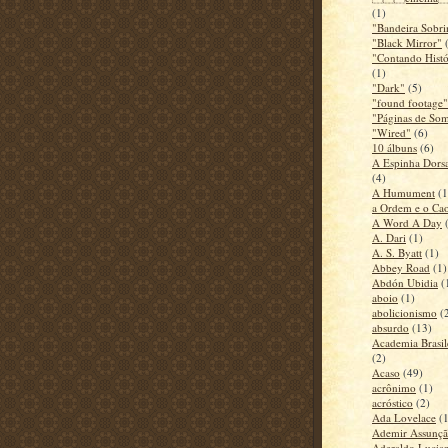
(1)
"Bandeira Sobr
"Black Mirror"
"Contando Histó
(1)
"Dark"
(5)
"found footage"
"Páginas de So
"Wired"
(6)
10 álbuns
(6)
A Espinha Dors
(4)
A Humument
(1
a Ordem e o Ca
A Word A Day
A. Dari
(1)
A. S. Byatt
(1)
Abbey Road
(1)
Abdón Ubidia
(
aboio
(1)
abolicionismo
(
absurdo
(13)
Academia Brasile
(2)
Acaso
(49)
acrônimo
(1)
acróstico
(2)
Ada Lovelace
(
Ademir Assunç
Aderaldo Lucia