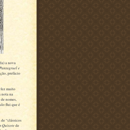
da) a nova
Pantagruel e
ção, prefácio
 fez muito
a nota na
l de nomes,
ulo flui que é
 de “clássicos
 Quixote
de