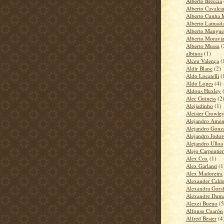
Alberto Breccia
Alberto Cavalca
Alberto Cunha 
Alberto Lattuad
Alberto Mangue
Alberto Moravi
Alberto Mussa
(
albinos
(1)
Alceu Valença
(
Aldir Blanc
(2)
Aldo Locatelli
(
Aldo Lopes
(4)
Aldous Huxley
Alec Guiness
(2
Aleijadinho
(1)
Aleister Crowle
Alejandro Amen
Alejandro Gonzá
Alejandro Jodo
Alejandro Ulloa
Alejo Carpentier
Alex Cox
(1)
Alex Garland
(1
Alex Madureira
Alexander Calde
Alexandra Gors
Alexandre Dum
Alexei Bueno
(5
Alfonso Cuarón
Alfred Bester
(4