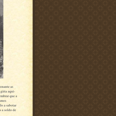
honante as
gíria aqui-
embrar que a
esmos
do a sabotar
s a soldo de