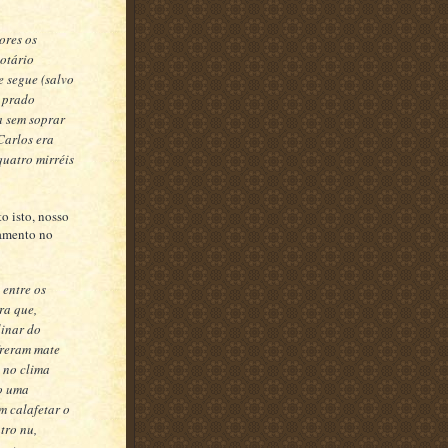
ores os
otário
e segue (salvo
e prado
a sem soprar
Carlos era
quatro mirréis
o isto, nosso
gamento no
 entre os
ra que,
linar do
ofreram mate
 no clima
o uma
em calafetar o
tro nu,