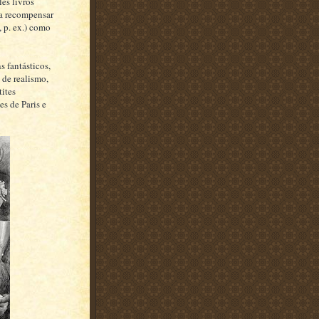
les livros
ra recompensar
, p. ex.) como
 fantásticos,
 de realismo,
tites
es de Paris e