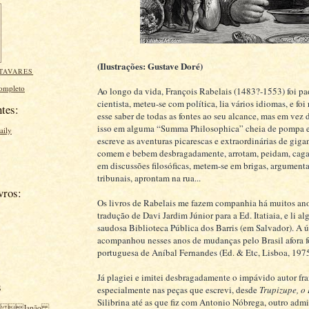
(Ilustrações: Gustave Doré)
TAVARES
completo
Ao longo da vida, François Rabelais (1483?-1553) foi pad
cientista, meteu-se com política, lia vários idiomas, e fo
tes:
esse saber de todas as fontes ao seu alcance, mas em vez 
isso em alguma “Summa Philosophica” cheia de pompa e
aily
escreve as aventuras picarescas e extraordinárias de giga
comem e bebem desbragadamente, arrotam, peidam, cag
em discussões filosóficas, metem-se em brigas, argument
tribunais, aprontam na rua...
vros:
Os livros de Rabelais me fazem companhia há muitos anos
tradução de Davi Jardim Júnior para a Ed. Itatiaia, e li a
saudosa Biblioteca Pública dos Barris (em Salvador). A 
acompanhou nesses anos de mudanças pelo Brasil afora f
portuguesa de Aníbal Fernandes (Ed. & Etc, Lisboa, 1975
Já plagiei e imitei desbragadamente o impávido autor fra
s
especialmente nas peças que escrevi, desde
Trupizupe, o
Silibrina até as que fiz com Antonio Nóbrega, outro admi
 Japão