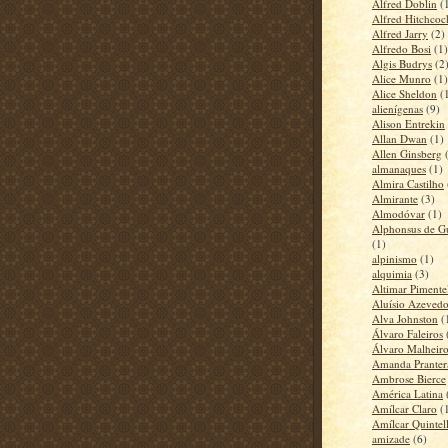
Alfred Doblin
(
Alfred Hitchcoc
Alfred Jarry
(2)
Alfredo Bosi
(1)
Algis Budrys
(2
Alice Munro
(1)
Alice Sheldon
(
alienígenas
(9)
Alison Entrekin
Allan Dwan
(1)
Allen Ginsberg
almanaques
(1)
Almira Castilho
Almirante
(3)
Almodóvar
(1)
Alphonsus de G
(1)
alpinismo
(1)
alquimia
(3)
Altimar Pimente
Aluísio Azeved
Alva Johnston
(
Álvaro Faleiros
Álvaro Malheiro
Amanda Pranter
Ambrose Bierce
América Latina
Amílcar Claro
(
Amílcar Quintell
amizade
(6)