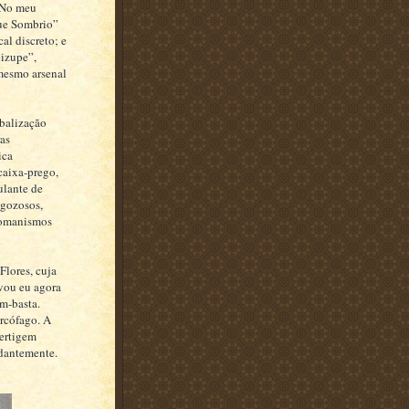
 No meu
ue Sombrio”
al discreto; e
izupe”,
mesmo arsenal
rbalização
ras
ica
caixa-prego,
ulante de
-gozosos,
-romanismos
Flores, cuja
 vou eu agora
m-basta.
arcófago. A
vertigem
undantemente.