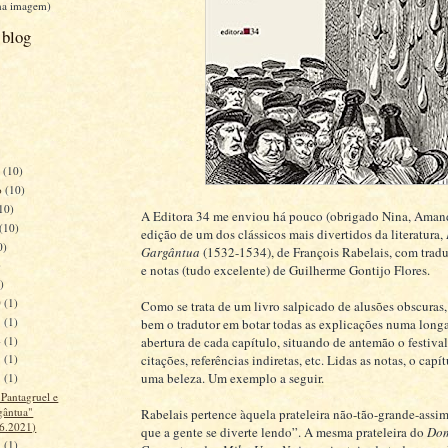
 na imagem)
 blog
o
(10)
o
(10)
10)
A Editora 34 me enviou há pouco (obrigado Nina, Aman
(10)
edição de um dos clássicos mais divertidos da literatura,
0)
Gargântua
(1532-1534), de François Rabelais, com tradu
)
e notas (tudo excelente) de Guilherme Gontijo Flores.
)
0
(1)
Como se trata de um livro salpicado de alusões obscuras,
7
(1)
bem o tradutor em botar todas as explicações numa long
4
(1)
abertura de cada capítulo, situando de antemão o festiva
citações, referências indiretas, etc. Lidas as notas, o capít
1
(1)
uma beleza. Um exemplo a seguir.
8
(1)
Pantagruel e
gântua"
Rabelais pertence àquela prateleira não-tão-grande-assim
.6.2021)
que a gente se diverte lendo”. A mesma prateleira do
Dom
5
(1)