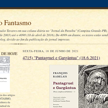
 Fantasmo
aulio Tavares em sua coluna diária no "Jornal da Paraíba" (Campina Grande-PB),
de 2003) até o 4098 (10 de abril de 2016). Do 4099 em diante, os textos estão sen
blog, devido ao fim da publicação do jornal impresso.
SEXTA-FEIRA, 18 DE JUNHO DE 2021
 DE HOJE
4715) "Pantagruel e Gargântua" (18.6.2021)
ea dos artigos
NTASMO,
ditora da
tadual da