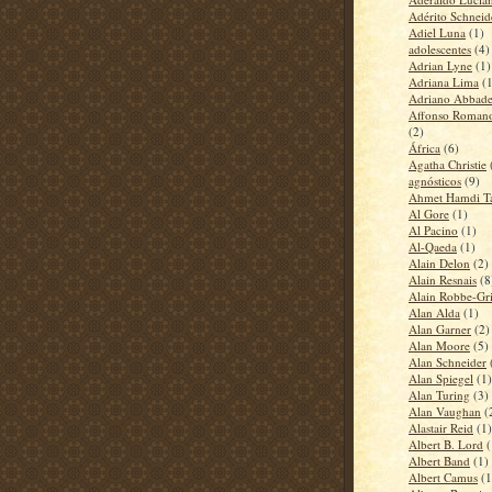
Adérito Schneid
Adiel Luna
(1)
adolescentes
(4)
Adrian Lyne
(1)
Adriana Lima
(
Adriano Abbad
Affonso Romano
(2)
África
(6)
Agatha Christie
agnósticos
(9)
Ahmet Hamdi T
Al Gore
(1)
Al Pacino
(1)
Al-Qaeda
(1)
Alain Delon
(2)
Alain Resnais
(8
Alain Robbe-Gri
Alan Alda
(1)
Alan Garner
(2)
Alan Moore
(5)
Alan Schneider
Alan Spiegel
(1)
Alan Turing
(3)
Alan Vaughan
(
Alastair Reid
(1)
Albert B. Lord
(
Albert Band
(1)
Albert Camus
(1