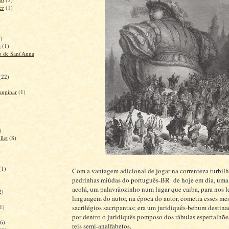
er
(1)
1)
e
(1)
 de Sant'Anna
(22)
anpinar
(1)
)
llet
(8)
(1)
Com a vantagem adicional de jogar na correnteza turbil
pedrinhas miúdas do português-BR de hoje em dia, uma 
acolá, um palavrãozinho num lugar que caiba, para nos l
2)
linguagem do autor, na época do autor, cometia esses m
sacrilégios sacripantas; era um juridiquês-bebum destina
1)
por dentro o juridiquês pomposo dos rábulas espertalhõe
6)
reis semi-analfabetos.