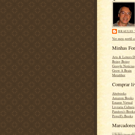
BRAULIO 
Ver meu perfil 
Minhas Fon
Arts & Letters D
Boing Boing
Google Notícias
Grow A Brain
Metafilter
Comprar li
Abebooks
Amazon Books
Estante Virtual
Livraria Cultura
Pandora's Books
Powell's Books
Marcadore
cinema