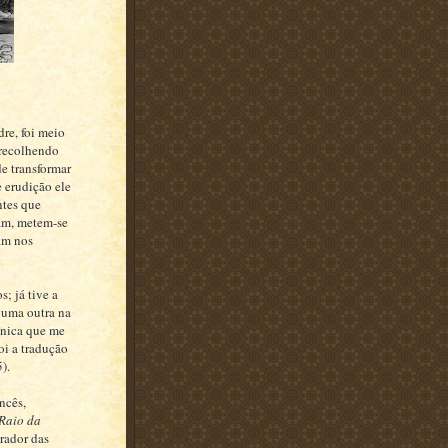
re, foi meio
i recolhendo
de transformar
 erudição ele
ntes que
am, metem-se
am nos
; já tive a
lguma outra na
única que me
oi a tradução
).
ncês,
 Raio da
rador das