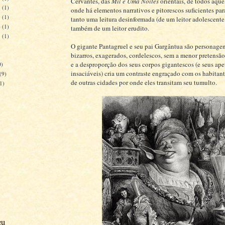
Cervantes, das
Mil e Uma Noites
orientais, de todos aque
2
(1)
onde há elementos narrativos e pitorescos suficientes pa
9
(1)
tanto uma leitura desinformada (de um leitor adolescente
6
(1)
também de um leitor erudito.
3
(1)
)
O gigante Pantagruel e seu pai Gargântua são personagens
bizarros, exagerados, cordelescos, sem a menor pretensão
e a desproporção dos seus corpos gigantescos (e seus ape
0)
insaciáveis) cria um contraste engraçado com os habitant
(9)
de outras cidades por onde eles transitam seu tumulto.
1)
eu