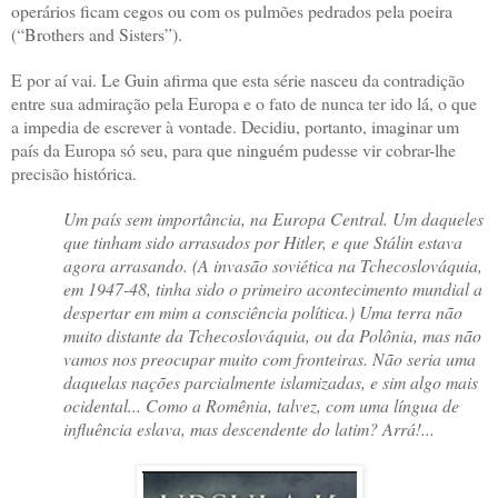
operários ficam cegos ou com os pulmões pedrados pela poeira
(“Brothers and Sisters”).
E por aí vai. Le Guin afirma que esta série nasceu da contradição
entre sua admiração pela Europa e o fato de nunca ter ido lá, o que
a impedia de escrever à vontade. Decidiu, portanto, imaginar um
país da Europa só seu, para que ninguém pudesse vir cobrar-lhe
precisão histórica.
Um país sem importância, na Europa Central. Um daqueles
que tinham sido arrasados por Hitler, e que Stálin estava
agora arrasando. (A invasão soviética na Tchecoslováquia,
em 1947-48, tinha sido o primeiro acontecimento mundial a
despertar em mim a consciência política.) Uma terra não
muito distante da Tchecoslováquia, ou da Polônia, mas não
vamos nos preocupar muito com fronteiras. Não seria uma
daquelas nações parcialmente islamizadas, e sim algo mais
ocidental... Como a Romênia, talvez, com uma língua de
influência eslava, mas descendente do latim? Arrá!...