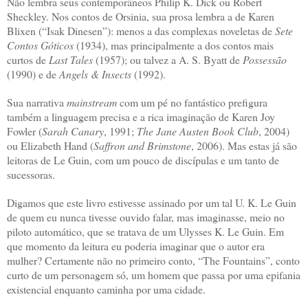
Não lembra seus contemporâneos Philip K. Dick ou Robert
Sheckley. Nos contos de Orsinia, sua prosa lembra a de Karen
Blixen (“Isak Dinesen”): menos a das complexas noveletas de
Sete
Contos Góticos
(1934), mas principalmente a dos contos mais
curtos de
Last Tales
(1957); ou talvez a A. S. Byatt de
Possessão
(1990) e de
Angels & Insects
(1992).
Sua narrativa
mainstream
com um pé no fantástico prefigura
também a linguagem precisa e a rica imaginação de Karen Joy
Fowler (
Sarah Canary
, 1991;
The Jane Austen Book Club
, 2004)
ou Elizabeth Hand (
Saffron and Brimstone
, 2006). Mas estas já são
leitoras de Le Guin, com um pouco de discípulas e um tanto de
sucessoras.
Digamos que este livro estivesse assinado por um tal U. K. Le Guin
de quem eu nunca tivesse ouvido falar, mas imaginasse, meio no
piloto automático, que se tratava de um Ulysses K. Le Guin. Em
que momento da leitura eu poderia imaginar que o autor era
mulher? Certamente não no primeiro conto, “The Fountains”, conto
curto de um personagem só, um homem que passa por uma epifania
existencial enquanto caminha por uma cidade.