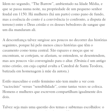
Idem no segundo, “The Barrow”, ambientado na Idade Média, e
que se passa numa noite, na propriedade de um pequeno senhor
feudal em 1150. Há mulheres (há um parto) como pano de fundo,
mas a essência do conto é a convivência (o confronto, a disputa de
terreno) entre o Deus cristão e os deuses bebedores de sangue que
um dia mandaram ali.
A desconfiança talvez surgisse aos poucos no decorrer das histórias
seguintes, porque há pelo menos cinco histórias que têm o
casamento como tema central. São rapazes e moças que se
encontram, se cortejam, se afastam, se entendem, se desentendem,
mas aos poucos vão convergindo para o altar. (Orsinia é um antigo
reino cristão, em cuja capital avulta a Catedral de Santa Teodora,
batizada em homenagem à mãe da autora.)
Estilo masculino e estilo feminino não tem muito a ver com
“raciocínio” versus “sensibilidade”, como tantas vezes se coloca.
Homens e mulheres que escrevem compartilham igualmente dos
dois.
Talvez seja mais uma questão dos temas e subtemas escolhidos: o