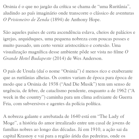
Orsinia é o que no jargão da crítica se chama de “uma Ruritânia”,
aludindo ao país imaginário onde transcorre o clássico de aventuras
O Prisioneiro de Zenda
(1894) de Anthony Hope.
São aqueles países de certa ascendência eslava, cheios de palácios e
igrejas, arquiduques, uma pequena nobreza com poucas posses e
muito passado, um certo verniz aristocrático e cortesão. Uma
visualização magnífica desse ambiente pôde ser vista no filme
O
Grande Hotel Budapeste
(2014) de Wes Anderson.
O país de Ursula (daí o nome “Orsinia”) é menos rico e exuberante
que as ruritânias alheias. Os contos variam de época para época de
modo que a Orsinia de 1938 (“And Die Musik”) tem um senso de
urgência, de febre, de cataclismo pendente, enquanto a de 1962 (“A
week in the country”) caminha para um clima asfixiante de Guerra
Fria, com subversivos e agentes da polícia política.
A nobreza galante e arrebatada de 1640 está em “The Lady of
Moge”, a história do amor irrealizado entre um casal de jovens de
famílias nobres ao longo das décadas. Já em 1910, a ação sai da
capital Krasnoy e vai para a região árida das pedreiras, onde os