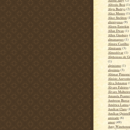
Alfred Jarry
(2)
Alfredo Bosi
(1)
Algis Budrys
(2
Alice Munro
(1)
Alice Sheldon
(
alienígenas
(9)
Alison Entrekin
Allan Dwan
(1)
Allen Ginsberg
almanaques
(1)
Almira Castilho
Almirante
(3)
Almodóvar
(1)
Alphonsus de G
(1)
alpinismo
(1)
alquimia
(3)
Altimar Pimente
Aluísio Azeved
Alva Johnston
(
Álvaro Faleiros
Álvaro Malheiro
Amanda Pranter
Ambrose Bierce
América Latina
Amílcar Claro
(
Amílcar Quintell
amizade
(6)
amor
(49)
Amy Winehous