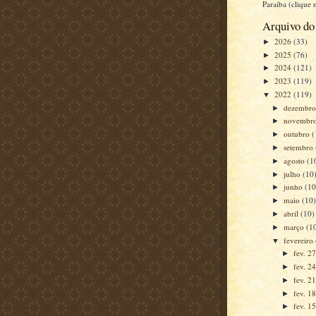
Paraíba (clique
Arquivo do
2026
(33)
►
2025
(76)
►
2024
(121)
►
2023
(119)
►
2022
(119)
▼
dezembr
►
novembr
►
outubro
(
►
setembro
►
agosto
(1
►
julho
(10
►
junho
(10
►
maio
(10
►
abril
(10)
►
março
(1
►
fevereiro
▼
fev. 2
►
fev. 2
►
fev. 2
►
fev. 1
►
fev. 1
►