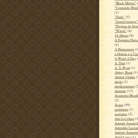
"Black Mirror"
"Contando Histó
(1)
"Dark"
(5)
"found footage"
"Páginas de So
"Wired"
(6)
10 álbuns
(6)
A Espinha Dors
(4)
A Humument
(1
a Ordem e o Ca
A Word A Day
A. Dari
(1)
A. S. Byatt
(1)
Abbey Road
(1)
Abdón Ubidia
(
aboio
(1)
abolicionismo
(
absurdo
(13)
Academia Brasile
(2)
Acaso
(49)
acrônimo
(1)
acróstico
(2)
Ada Lovelace
(
Ademir Assunç
Aderaldo Lucia
Adérito Schneid
Adiel Luna
(1)