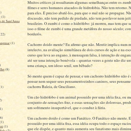
Muitos críticos já ressaltaram algumas semelhanças entre os zumb
filmes e seres humanos atacados de hidrofobia. Não tem retorno. 
1)
para eles. É preciso abatê-los, para que o mal não se propague. N
e
(1)
discussão, não tem pedido de piedade, não tem por-favor nem jeit
 de Sant'Anna
brasileiro. O zumbi é como o hidrófobo: já morreu, mas tem que se
isso o filme de zumbi é uma grande metáfora do nosso século; co
borderôs.
(22)
anpinar
(1)
Cachorro doido mente? Eu afirmo que não. Mentir implica num 
intelecto, na avaliação simultânea de dois cursos de ação e na es
curso que leva ao engano, à mensagem falsa, à intenção de engan
até ser uma intenção benévola – quantas vezes a gente não diz u
)
uma criança, um idoso senil, um bêbado?
llet
(8)
Só mente quem é capaz de pensar, e um cachorro hidrófobo não é
pensar nem sequer seus pensamentozinhos caninos, seus pensame
cachorra Baleia, de Graciliano.
(1)
Um cão hidrófobo é um animal possuído por uma idéia fixa, ou m
2)
conjunto-de-sensações fixo, e essas sensações são dolorosas, pro
um sofrimento insuportável, que o conduz à fúria.
1)
6)
Um cachorro doido é como um Fanático. O Fanático não mente. El
(1)
possuído por uma idéia fixa, essa idéia ocupa todo o espaço racio
nti
(1)
que ele dispõe, e quanto mais aumenta seu fanatismo mais diminu
Melo
(2)