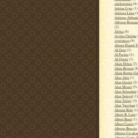
adolescentes
(4)
Adrian Lyne
(1)
Adriana Lima
(
Adriano Abbad
Affonso Romano
(2)
África
(6)
Agatha Christie
agnósticos
(9)
Ahmet Hamdi T
Al Gore
(1)
Al Pacino
(1)
Al-Qaeda
(1)
Alain Delon
(2)
Alain Resnais
(8
Alain Robbe-Gri
Alan Alda
(1)
Alan Garner
(2)
Alan Moore
(5)
Alan Schneider
Alan Spiegel
(1)
Alan Turing
(3)
Alan Vaughan
(
Alastair Reid
(1)
Albert B. Lord
(
Albert Band
(1)
Albert Camus
(1
Alberto Breccia
Alberto Cavalca
Alberto Cunha 