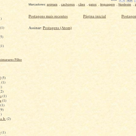
Marcadores:
animais
,
cachorros
,
cães
,
gatos
,
linguagem
,
Nordeste
,
)
Postagens mais recentes
Página inicial
Postagen
1)
Assinar:
Postagens (Atom)
(1)
(5)
(1)
uimaraens Filho
l
(5)
o
(1)
1)
(2)
s
(1)
a
(1)
(1)
(9)
1)
a Jr.
(2)
e
(1)