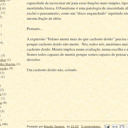
capacidade de raciocinar até para essas funções mais simples, tip
a
(1)
mentirinha básica. O Fanatismo é uma patologia de sinceridade a
l
(4)
a
(1)
exclui o pensamento; como um “disco enganchado” repetindo et
2)
mesma fração de idéia.
1)
Portanto...
1)
A expressão “Fulano mente mais do que cachorro doido” precisa se
(4)
porque cachorro doido não mente. Nós, todos nós, mentimos mai
)
cachorro doido. Mentir implica numa avaliação, numa escolha e 
Somos todos capazes de mentir, porque somos capazes de pensar 
y
(3)
decisões.
ábar
(1)
lez Iñarritu
(1)
rowsky
(9)
Um cachorro doido não, coitado.
(1)
(1)
)
(2)
r
(1)
f
(1)
as
(8)
)
(3)
)
1)
k
(46)
Postado por
Braulio Tavares
às
21:03
5 comentários: