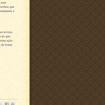
o uma
bsoluta, que
ernamente a
r revista,
s do que
numa ação.
e de tomar