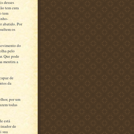
is desses
Não tem cura
ão tem
inho-
r abatido. Por
nsultem os
movimento do
colha pelo
ar. Que pode
ma mentira a
 capaz de
ntos da
elhor, por um
duzem todas
e está
cinador de
i sua