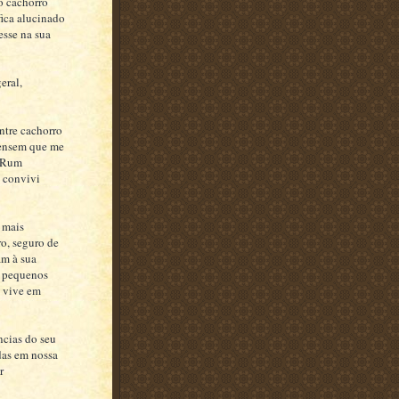
o cachorro
fica alucinado
esse na sua
eral,
ntre cachorro
 pensem que me
, Rum
e convivi
 mais
o, seguro de
am à sua
m pequenos
o vive em
ncias do seu
das em nossa
r