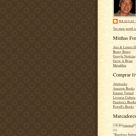
BRAULIO 
Ver meu perfil 
Minhas Fon
Arts & Letters D
Boing Boing
Google Notícias
Grow A Brain
Metafilter
Comprar li
Abebooks
Amazon Books
Estante Virtual
Livraria Cultura
Pandora's Books
Powell's Books
Marcadore
cinema
(1)
"Bandeira Sobr