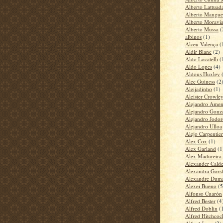
Alberto Lattuad
Alberto Mangue
Alberto Moravi
Alberto Mussa
(
albinos
(1)
Alceu Valença
(
Aldir Blanc
(2)
Aldo Locatelli
(
Aldo Lopes
(4)
Aldous Huxley
Alec Guiness
(2
Aleijadinho
(1)
Aleister Crowle
Alejandro Amen
Alejandro Gonzá
Alejandro Jodo
Alejandro Ulloa
Alejo Carpentier
Alex Cox
(1)
Alex Garland
(1
Alex Madureira
Alexander Calde
Alexandra Gors
Alexandre Dum
Alexei Bueno
(5
Alfonso Cuarón
Alfred Bester
(4
Alfred Doblin
(
Alfred Hitchcoc