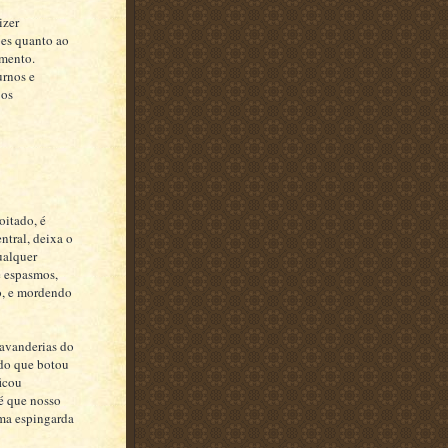
izer
ões quanto ao
amento.
urnos e
 os
oitado, é
ntral, deixa o
qualquer
e espasmos,
do, e mordendo
lavanderias do
ido que botou
ficou
é que nosso
ma espingarda