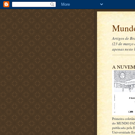
Mundo
Artigos de Br
(23 de março 
apenas neste 
A NUVEM
Primeira coletân
do MUNDO FA
publicada pela E
Universidade Es