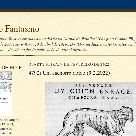
 Fantasmo
aulio Tavares em sua coluna diária no "Jornal da Paraíba" (Campina Grande-PB),
de 2003) até o 4098 (10 de abril de 2016). Do 4099 em diante, os textos estão sen
blog, devido ao fim da publicação do jornal impresso.
QUARTA-FEIRA, 9 DE FEVEREIRO DE 2022
 DE HOJE
4792) Um cachorro doido (9.2.2022)
ea dos artigos
NTASMO,
ditora da
tadual da