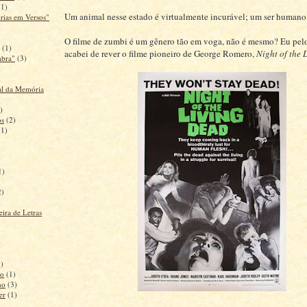
(1)
Um animal nesse estado é virtualmente incurável; um ser human
rias em Versos"
O filme de zumbi é um gênero tão em voga, não é mesmo? Eu pe
(1)
acabei de rever o filme pioneiro de George Romero,
Night of the 
mbra"
(3)
al da Memória
)
os
(2)
(1)
1)
2)
ira de Letras
1)
ão
(1)
no
(3)
er
(1)