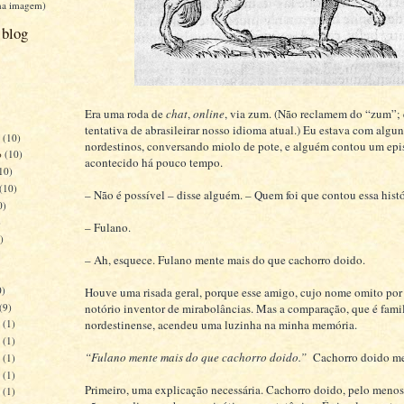
 na imagem)
 blog
Era uma roda de
chat
,
online
, via zum. (Não reclamem do “zum”;
tentativa de abrasileirar nosso idioma atual.) Eu estava com algu
o
(10)
nordestinos, conversando miolo de pote, e alguém contou um epi
o
(10)
acontecido há pouco tempo.
10)
(10)
– Não é possível – disse alguém. – Quem foi que contou essa hist
0)
)
– Fulano.
)
)
– Ah, esquece. Fulano mente mais do que cachorro doido.
0)
Houve uma risada geral, porque esse amigo, cujo nome omito por 
(9)
notório inventor de mirabolâncias. Mas a comparação, que é fami
nordestinense, acendeu uma luzinha na minha memória.
7
(1)
4
(1)
“Fulano mente mais do que cachorro doido.”
Cachorro doido m
1
(1)
8
(1)
Primeiro, uma explicação necessária. Cachorro doido, pelo menos
5
(1)