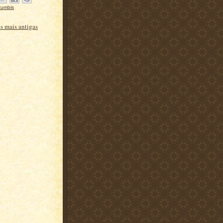
zumbis
s mais antigas