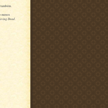
o também.
lo menos
Living Dead
.