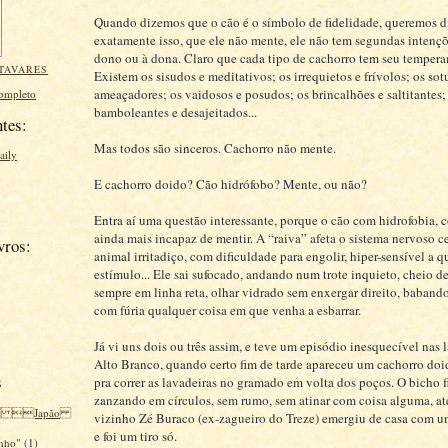
Quando dizemos que o cão é o símbolo de fidelidade, queremos d
exatamente isso, que ele não mente, ele não tem segundas intenç
dono ou à dona. Claro que cada tipo de cachorro tem seu temper
TAVARES
Existem os sisudos e meditativos; os irrequietos e frívolos; os sot
ameaçadores; os vaidosos e posudos; os brincalhões e saltitantes;
completo
bamboleantes e desajeitados...
tes:
Mas todos são sinceros. Cachorro não mente.
aily
E cachorro doido? Cão hidrófobo? Mente, ou não?
Entra aí uma questão interessante, porque o cão com hidrofobia, c
ainda mais incapaz de mentir. A “raiva” afeta o sistema nervoso ce
vros:
animal irritadiço, com dificuldade para engolir, hiper-sensível a 
estímulo... Ele sai sufocado, andando num trote inquieto, cheio d
sempre em linha reta, olhar vidrado sem enxergar direito, baban
com fúria qualquer coisa em que venha a esbarrar.
Já vi uns dois ou três assim, e teve um episódio inesquecível nas 
Alto Branco, quando certo fim de tarde apareceu um cachorro do
s
pra correr as lavadeiras no gramado em volta dos poços. O bicho 
zanzando em círculos, sem rumo, sem atinar com coisa alguma, at
 Japão
vizinho Zé Buraco (ex-zagueiro do Treze) emergiu de casa com u
e foi um tiro só.
inho"
(1)