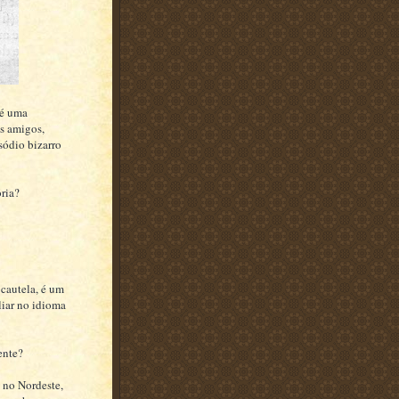
 é uma
ns amigos,
sódio bizarro
ória?
cautela, é um
liar no idioma
ente?
 no Nordeste,