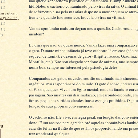
não quer dizer cachorro psicótico ou catatônico. É simplesmente 
2
(1)
hidrófobo, o cachorro contaminado pelo vírus da raiva. O animal 
9
(1)
de sofrimento e sai pela rua afora disposto a morder quem se atrav
Um cachorro
frente (e quando isso acontece, inocula o vírus na vítima).
do (9.2.2022)
6
(1)
Vamos aprofundar mais um degrau nessa questão. Cachorros, em g
3
(1)
mentem?
0)
Eu diria que não, ou quase nunca. Vamos fazer uma comparação e
e gato. Durante minha infância já teve cachorro lá em casa (não
esqueci de Lunik), e dezenas de gatos (Brigitte, Iscocó, Gasolina
Montilla, etc.). Não sou chegado ser dono de animais, mas sempr
numa boa, sempre me interessei pela psicologia deles.
Comparados aos gatos, os cachorros são os animais mais sinceros,
ingênuos, mais espontâneos do mundo. O gato é sonso, interesseir
si. Faz o que quer. Vive num Egito mental, onde os faraós se curv
passagem. São mestres em dissimulação, em esconde-esconde, e
furtos, pequenas surtidas clandestinas a espaços proibidos. O gat
função de suas próprias conveniências.
O cachorro não. Ele vive, em regra geral, em função das conveniê
dono. É um ansioso para agradar. Até aquelas abomináveis lambi
eu
cara são feitas na ilusão de que está nos proporcionando um praze
transcendental qualquer.